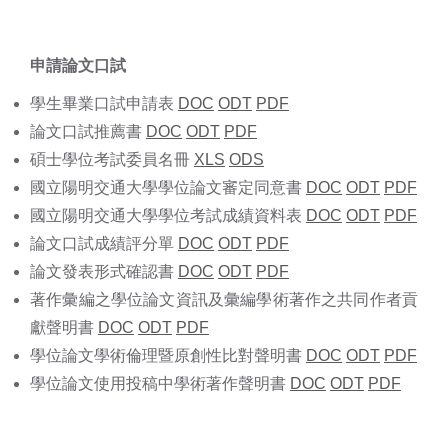
申請論文口試
學生畢業口試申請表
DOC
ODT
PDF
論文口試推薦書
DOC
ODT
PDF
碩士學位考試委員名冊
XLS
ODS
國立陽明交通大學學位論文審定同意書
DOC
ODT
PDF
國立陽明交通大學學位考試成績資料表
DOC
ODT
PDF
論文口試成績評分單
DOC
ODT
PDF
論文發表形式確認書
DOC
ODT
PDF
著作彙編之學位論文資訊及彙編學術著作之共同作者貢
獻聲明書
DOC
ODT
PDF
學位論文學術倫理暨原創性比對聲明書
DOC
ODT
PDF
學位論文使用投稿中學術著作聲明書
DOC
ODT
PDF