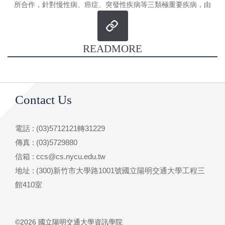
所合作，針對慢性病、癌症、突發性疾病等三類極重要疾病，由
臨床生理、醫療影像、醫囑文獻等面向探勘疾病早期病灶/生物
標記以及...
READMORE
Contact Us
電話 : (03)5712121轉31229
傳真 : (03)5729880
信箱 : ccs@cs.nycu.edu.tw
地址 : (300)新竹市大學路1001號國立陽明交通大學工程三
館410室
©2026 國立陽明交通大學資訊學院