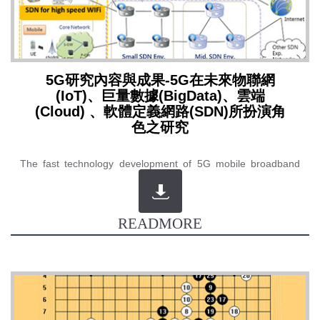
5G研究內容與成果-5G在未來物聯網
(IoT)、巨量數據(BigData)、雲端
(Cloud) 、軟體定義網路(SDN)所扮演角
色之研究
The fast technology development of 5G mobile broadband
(5G), Internet of Things (IoT), Big Data Analytics (Big Data),
Cloud Computing (Cloud) and Software Defined ...
READMORE