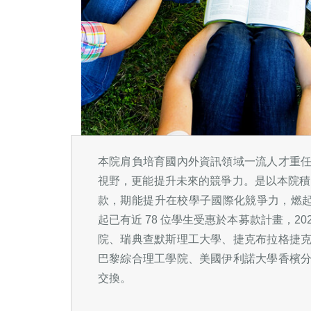
本院肩負培育國內外資訊領域一流人才重
視野，更能提升未來的競爭力。是以本院積
款，期能提升在校學子國際化競爭力，燃起更
起已有近 78 位學生受惠於本募款計畫，202
院、瑞典查默斯理工大學、捷克布拉格捷
巴黎綜合理工學院、美國伊利諾大學香檳
交換。