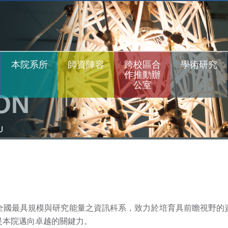
本院系所
師資陣容
跨校區合
學術研究
作推動辦
公室
ON
U
全國最具規模與研究能量之資訊科系，致力於培育具前瞻視野的
是本院邁向卓越的關鍵力。